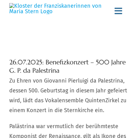
Zum
Toggl
Inhalt
springen
Navig
Willkommen
Gemeinschaft
Zeige
26.07.2025: Benefizkonzert – 500 Jahre
grösseres
Spiritualität
G. P. da Palestrina
Bild
Zu Ehren von Giovanni Pierluigi da Palestrina,
Schwester werden
dessen 500. Geburtstag in diesem Jahr gefeiert
Aktuelles
wird, lädt das Vokalensemble QuintenZirkel zu
einem Konzert in die Sternkirche ein.
Stellenangebote
Palästrina war vermutlich der berühmteste
Angebote
Komponist der Renaissance, gilt als Ikone des