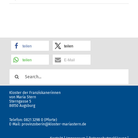
teilen
teilen
teilen
E-Mail
Suche
nach:
Kloster der Franziskanerinnen
von Maria Stern
Sterngasse 5
86150 Augsburg
Telefon: 0821 3298 0 (Pforte)
E-Mail:
provinzoberin@kloster-mariastern.de