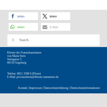
teilen
teilen
teilen
E-Mail
Suche
nach:
Kloster der Franziskanerinnen
von Maria Stern
Sterngasse 5
86150 Augsburg
Telefon: 0821 3298 0 (Pforte)
E-Mail:
provinzoberin@kloster-mariastern.de
Kontakt
|
Impressum
|
Datenschutzerklärung
|
Datenschutzinformationen