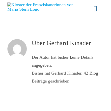
Zum
Toggle
Inhalt
Naviga
springen
Willkommen
Gemeinschaft
Über
Gerhard Kinader
Spiritualität
Der Autor hat bisher keine Details
angegeben.
Schwester werden
Bisher hat Gerhard Kinader, 42 Blog
Aktuelles
Beiträge geschrieben.
Stellenangebote
Angebote