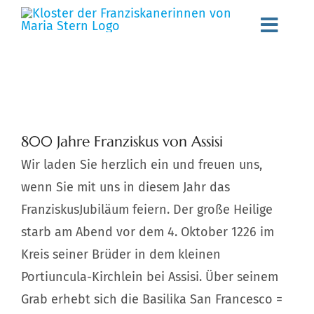
Zum
Toggl
Inhalt
springen
Navig
Willkommen
Gemeinschaft
Zeige
800 Jahre Franziskus von Assisi
grösseres
Spiritualität
Wir laden Sie herzlich ein und freuen uns,
Bild
wenn Sie mit uns in diesem Jahr das
Schwester werden
FranziskusJubiläum feiern. Der große Heilige
Aktuelles
starb am Abend vor dem 4. Oktober 1226 im
Kreis seiner Brüder in dem kleinen
Stellenangebote
Portiuncula-Kirchlein bei Assisi. Über seinem
Angebote
Grab erhebt sich die Basilika San Francesco =