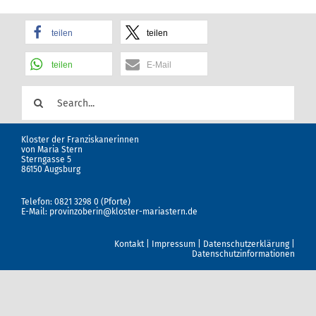
teilen
teilen
teilen
E-Mail
Suche
nach:
Kloster der Franziskanerinnen
von Maria Stern
Sterngasse 5
86150 Augsburg
Telefon: 0821 3298 0 (Pforte)
E-Mail:
provinzoberin@kloster-mariastern.de
Kontakt
|
Impressum
|
Datenschutzerklärung
|
Datenschutzinformationen