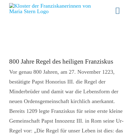
Zum
Toggle
Inhalt
Naviga
springen
Willkommen
Gemeinschaft
Zeige
800 Jahre Regel des heiligen Franziskus
grösseres
Spiritualität
Vor genau 800 Jahren, am 27. November 1223,
Bild
bestätigte Papst Honorius III. die Regel der
Schwester werden
Minderbrüder und damit war die Lebensform der
Aktuelles
neuen Ordensgemeinschaft kirchlich anerkannt.
Bereits 1209 legte Franziskus für seine erste kleine
Stellenangebote
Gemeinschaft Papst Innozenz III. in Rom seine Ur-
Angebote
Regel vor: „Die Regel für unser Leben ist dies: das