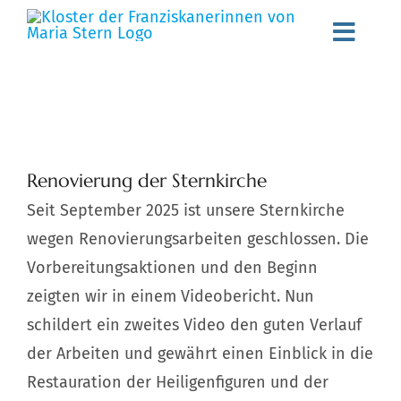
Zum
Toggl
Inhalt
springen
Navig
Willkommen
Gemeinschaft
Zeige
Renovierung der Sternkirche
grösseres
Spiritualität
Seit September 2025 ist unsere Sternkirche
Bild
wegen Renovierungsarbeiten geschlossen. Die
Schwester werden
Vorbereitungsaktionen und den Beginn
Aktuelles
zeigten wir in einem Videobericht. Nun
schildert ein zweites Video den guten Verlauf
Stellenangebote
der Arbeiten und gewährt einen Einblick in die
Angebote
Restauration der Heiligenfiguren und der