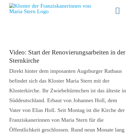
Zum
Toggle
Inhalt
Naviga
springen
Willkommen
Gemeinschaft
Video: Start der Renovierungsarbeiten in der
Sternkirche
Spiritualität
Direkt hinter dem imposanten Augsburger Rathaus
befindet sich das Kloster Maria Stern mit der
Schwester werden
Klosterkirche. Ihr Zwiebeltürmchen ist das älteste in
Aktuelles
Süddeutschland. Erbaut von Johannes Holl, dem
Vater von Elias Holl. Seit Montag ist die Kirche der
Stellenangebote
Franziskanerinnen von Maria Stern für die
Angebote
Öffentlichkeit geschlossen. Rund neun Monate lang