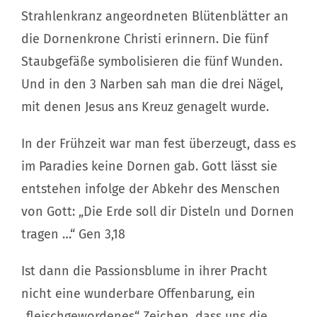
Strahlenkranz angeordneten Blütenblätter an
Mission
die Dornenkrone Christi erinnern. Die fünf
Staubgefäße symbolisieren die fünf Wunden.
Und in den 3 Narben sah man die drei Nägel,
mit denen Jesus ans Kreuz genagelt wurde.
In der Frühzeit war man fest überzeugt, dass es
im Paradies keine Dornen gab. Gott lässt sie
entstehen infolge der Abkehr des Menschen
von Gott: „Die Erde soll dir Disteln und Dornen
tragen …“ Gen 3,18
Ist dann die Passionsblume in ihrer Pracht
nicht eine wunderbare Offenbarung, ein
„fleischgewordenes“ Zeichen, dass uns die