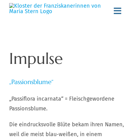
Zum
Toggl
Inhalt
springen
Navig
Willkommen
Gemeinschaft
Impulse
Spiritualität
„Passionsblume“
Schwester werden
Aktuelles
„Passiflora incarnata“ = Fleischgewordene
Passionsblume.
Stellenangebote
Die eindrucksvolle Blüte bekam ihren Namen,
Angebote
weil die meist blau-weißen, in einem